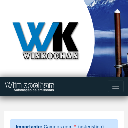
Importante:
Campos com
*
(asteristico)